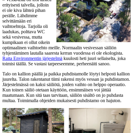
erityisesti talvella, jolloin
ei ole kiva lähteä pihan
perälle. Lähdimme
selvittämään eri
vaihtoehtoja. Tarjolla oli
laadukas, polttava WC
sekä vesivessa, mutta
kumpikaan ei ollut oikein
optimaalinen vaihtoehto meille. Normaalin vesivessan säiliön
tyhjentäminen lautalla saaresta kerran vuodessa ei ole ekologista.
Raita Environmentin järjestelmä
kuulosti heti juuri sellaiselta, joka
toimisi täällä. Se vastasi tarpeeseemme, perheenäiti sanoo.
Talo on kallion päällä ja paikka puhdistamolle löytyi helposti kallion
juurelta. Talon rakentanut tiimi rakensi myös vessan ja puhdistamon.
Järjestelmässä on kaksi säiliötä, joiden vaihto on helppo operaatio.
Kun toinen säiliö otetaan käyttöön, ensimmäisen voi jättää
maatumaan. Kun sitä taas tarvitaan, säiliön sisältö on jo puhdasta
multaa. Toimimalla ohjeiden mukaisesti puhdistamo on hajuton.