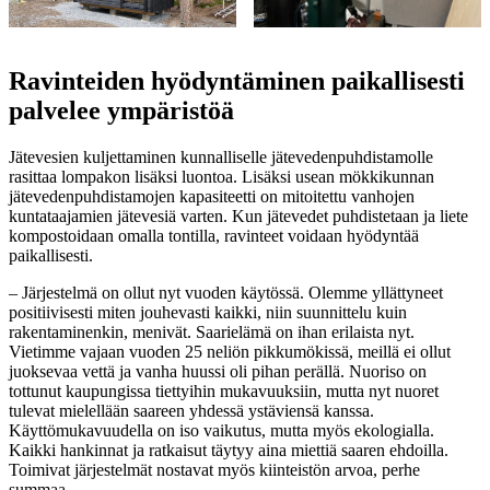
Ravinteiden hyödyntäminen paikallisesti
palvelee ympäristöä
Jätevesien kuljettaminen kunnalliselle jätevedenpuhdistamolle
rasittaa lompakon lisäksi luontoa. Lisäksi usean mökkikunnan
jätevedenpuhdistamojen kapasiteetti on mitoitettu vanhojen
kuntataajamien jätevesiä varten. Kun jätevedet puhdistetaan ja liete
kompostoidaan omalla tontilla, ravinteet voidaan hyödyntää
paikallisesti.
– Järjestelmä on ollut nyt vuoden käytössä. Olemme yllättyneet
positiivisesti miten jouhevasti kaikki, niin suunnittelu kuin
rakentaminenkin, menivät. Saarielämä on ihan erilaista nyt.
Vietimme vajaan vuoden 25 neliön pikkumökissä, meillä ei ollut
juoksevaa vettä ja vanha huussi oli pihan perällä. Nuoriso on
tottunut kaupungissa tiettyihin mukavuuksiin, mutta nyt nuoret
tulevat mielellään saareen yhdessä ystäviensä kanssa.
Käyttömukavuudella on iso vaikutus, mutta myös ekologialla.
Kaikki hankinnat ja ratkaisut täytyy aina miettiä saaren ehdoilla.
Toimivat järjestelmät nostavat myös kiinteistön arvoa, perhe
summaa.