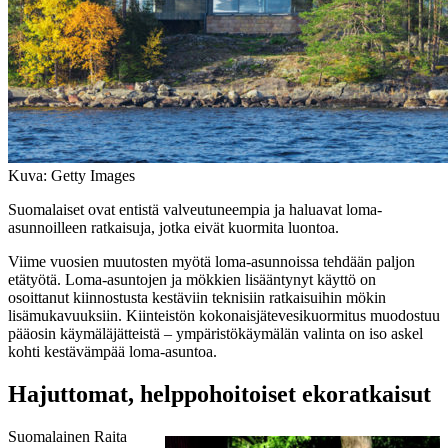
Kuva: Getty Images
Suomalaiset ovat entistä valveutuneempia ja haluavat loma-
asunnoilleen ratkaisuja, jotka eivät kuormita luontoa.
Viime vuosien muutosten myötä loma-asunnoissa tehdään paljon
etätyötä. Loma-asuntojen ja mökkien lisääntynyt käyttö on
osoittanut kiinnostusta kestäviin teknisiin ratkaisuihin mökin
lisämukavuuksiin. Kiinteistön kokonaisjätevesikuormitus muodostuu
pääosin käymäläjätteistä – ympäristökäymälän valinta on iso askel
kohti kestävämpää loma-asuntoa.
Hajuttomat, helppohoitoiset ekoratkaisut
Suomalainen Raita