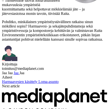
– Tuotteemme tuovat loma-asumiseen
mukavuuksia ympäristöä
kuormittamatta sekä helpottavat mökkielämää jäte – ja
jätevesiasioissa monin tavoin, tiivistää Raita.
Pohditko, minkälainen ympäristöystävällinen ratkaisu sinun
mökillesi sopisi? Harmaavesi- ja sekajätepuhdistamoja sekä
ympäristövessoja ja kompostoreja kehittävän ja valmistavan Raita
Environmentin ympäristötekniikkaan erikoistuneet, pitkän linjan
asiantuntijat pohtivat mielellään kanssasi sinulle sopivaa ratkaisua.
Kirjoittaja
toimitus@mediaplanet.com
Jaa
Jaa
Jaa
Jaa
Aiheet
Harmaavesien käsittely
Loma-asunto
Next article