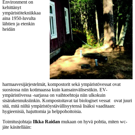
Environment on
kehittänyt
ympäristötekniikkaa
aina 1950-luvulta
lähtien ja etenkin
heidän
harmaavesijärjestelmät, kompostorit sekä ympäristövessat ovat
suosiossa niin kotimaassa kuin kansainvälisestikin. EV-
ympäristövessa -sarjassa on vaihtoehtoja niin ulkokuin
sisärakennuksiinkin. Kompostoitavat tai biologiset vessat ovat juuri
sitä, mitä niiltä ympäristöystävällisyytensä lisäksi vaaditaan:
hygieenisiä, hajuttomia ja helppohoitoisia.
Toimitusjohtaja
Ilkka Raidan
mukaan on hyvä pohtia, miten wc-
jäte käsitellään: