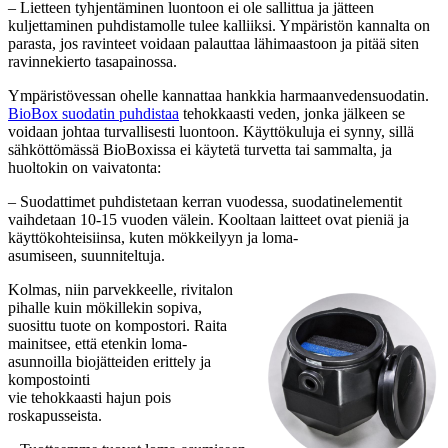
– Lietteen tyhjentäminen luontoon ei ole sallittua ja jätteen
kuljettaminen puhdistamolle tulee kalliiksi. Ympäristön kannalta on
parasta, jos ravinteet voidaan palauttaa lähimaastoon ja pitää siten
ravinnekierto tasapainossa.
Ympäristövessan ohelle kannattaa hankkia harmaanvedensuodatin.
BioBox suodatin puhdistaa
tehokkaasti veden, jonka jälkeen se
voidaan johtaa turvallisesti luontoon. Käyttökuluja ei synny, sillä
sähköttömässä BioBoxissa ei käytetä turvetta tai sammalta, ja
huoltokin on vaivatonta:
– Suodattimet puhdistetaan kerran vuodessa, suodatinelementit
vaihdetaan 10-15 vuoden välein. Kooltaan laitteet ovat pieniä ja
käyttökohteisiinsa, kuten mökkeilyyn ja loma-
asumiseen, suunniteltuja.
Kolmas, niin parvekkeelle, rivitalon
pihalle kuin mökillekin sopiva,
suosittu tuote on kompostori. Raita
mainitsee, että etenkin loma-
asunnoilla biojätteiden erittely ja
kompostointi
vie tehokkaasti hajun pois
roskapusseista.