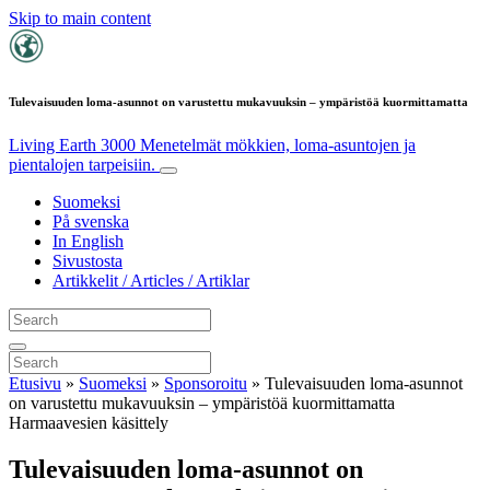
Skip to main content
Tulevaisuuden loma-asunnot on varustettu mukavuuksin – ympäristöä kuormittamatta
Living Earth 3000
Menetelmät mökkien, loma-asuntojen ja
pientalojen tarpeisiin.
Suomeksi
På svenska
In English
Sivustosta
Artikkelit / Articles / Artiklar
Etusivu
»
Suomeksi
»
Sponsoroitu
»
Tulevaisuuden loma-asunnot
on varustettu mukavuuksin – ympäristöä kuormittamatta
Harmaavesien käsittely
Tulevaisuuden loma-asunnot on